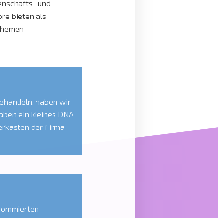
enschafts- und
re bieten als
 Themen
tivität sowie Ökologie
esuche von Schulklassen
Regelung. […]
behandeln, haben wir
haben ein kleines DNA
erkasten der Firma
sichtbar machen.
a […]
enommierten