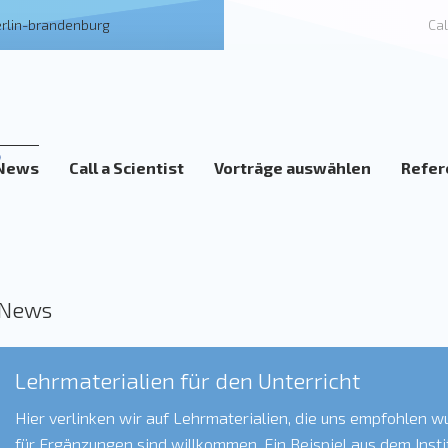
erlin-brandenburg
Cal
News
Call a Scientist
Vorträge auswählen
Refer
News
Lehrmaterialien für den Unterricht
Hier verlinken wir auf Lehrmaterialien, die uns empfohlen 
für Ergänzungen sind willkommen. Ein Beispiel aus dem Instit