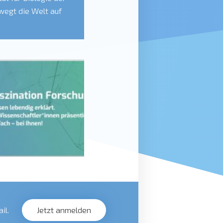
wegt die Welt auf
kenntnisse oder auch
n? […]
il.
Jetzt anmelden