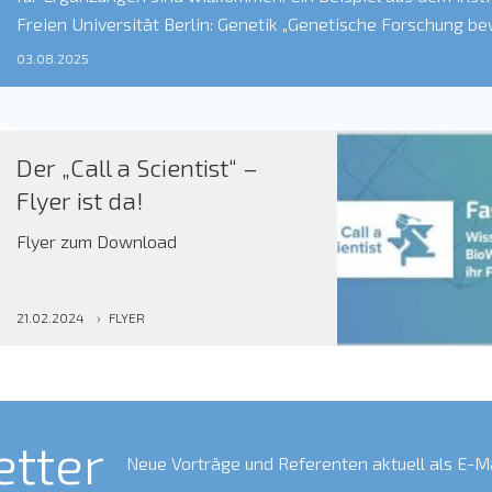
Freien Universität Berlin: Genetik „Genetische Forschung be
viele Weisen, sei es mit ihrem großen Potential für neue Er
03.08.2025
Gefahren. Kann man die eigene Herkunft an der DNA ablese
Der „Call a Scientist“ –
Flyer ist da!
Flyer zum Download
21.02.2024
›
FLYER
etter
Neue Vorträge und Referenten aktuell als E-Ma