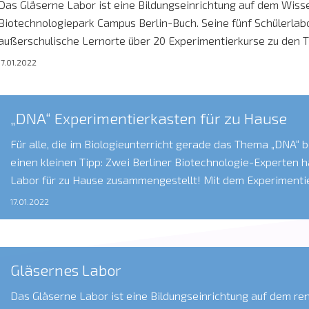
Das Gläserne Labor ist eine Bildungseinrichtung auf dem Wiss
Biotechnologiepark Campus Berlin-Buch. Seine fünf Schülerlabo
außerschulische Lernorte über 20 Experimentierkurse zu den
Molekularbiologie, Zellbiologie, Neurobiologie, Chemie, Radioak
17.01.2022
für Schülerinnen und Schüler der Sekundarstufe an. Für alle B
in den Laboren des Gläsernen Labors gilt aktuell die 3G-Plus-
„DNA“ Experimentierkasten für zu Hause
Für alle, die im Biologieunterricht gerade das Thema „DNA“ 
einen kleinen Tipp: Zwei Berliner Biotechnologie-Experten 
Labor für zu Hause zusammengestellt! Mit dem Experimenti
ybe -Your Biotech Experiments kann man seine eigene DNA 
17.01.2022
Und falls Ihr Lust habt, das Experiment im Rahmen von Call 
Gläsernes Labor
Das Gläserne Labor ist eine Bildungseinrichtung auf dem r