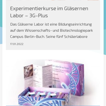
Experimentierkurse im Gläsernen
Labor – 3G-Plus
Das Gläserne Labor ist eine Bildungseinrichtung
auf dem Wissenschafts- und Biotechnologiepark
Campus Berlin-Buch. Seine fünf Schülerlabore
bieten als außerschulische Lernorte über 20
17.01.2022
Experimentierkurse zu den Themen
Molekularbiologie, Zellbiologie, Neurobiologie,
Chemie, Radioaktivität sowie Ökologie für
Schülerinnen und Schüler der Sekundarstufe an.
Für alle Besuche von Schulklassen in den Laboren
des Gläsernen Labors gilt aktuell die 3G-Plus-
Regelung. […]