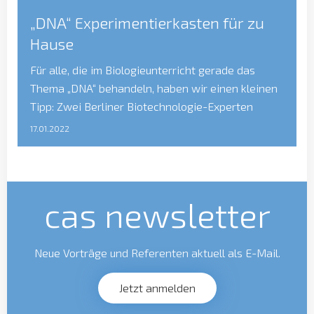
„DNA“ Experimentierkasten für zu
Hause
Für alle, die im Biologieunterricht gerade das
Thema „DNA“ behandeln, haben wir einen kleinen
Tipp: Zwei Berliner Biotechnologie-Experten
haben ein kleines DNA Labor für zu Hause
17.01.2022
zusammengestellt! Mit dem Experimentierkasten
der Firma ybe -Your Biotech Experiments kann
man seine eigene DNA sichtbar machen. Und falls
Ihr Lust habt, das Experiment im Rahmen von Call
cas newsletter
a […]
Neue Vorträge und Referenten aktuell als E-Mail.
Jetzt anmelden