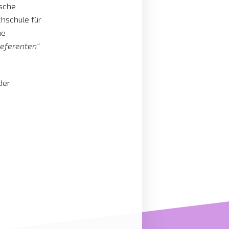
ische
chschule für
he
eferenten“
der