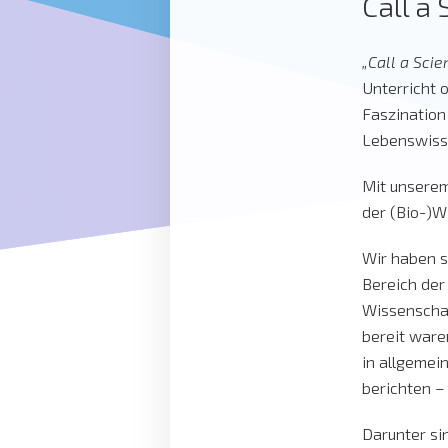
Call a 
„Call a Scie
Unterricht 
Faszination
Lebenswisse
Mit unser
der (Bio-)W
Wir haben s
Bereich de
Wissenschaf
bereit ware
in allgemei
berichten – 
Darunter si