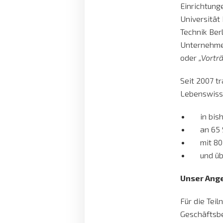
Einrichtung
Universität 
Technik Ber
Unternehmen
oder
„Vortr
Seit 2007 t
Lebenswisse
in bis
an 65 
mit 8
und üb
Unser Ange
Für die Tei
Geschäftsb