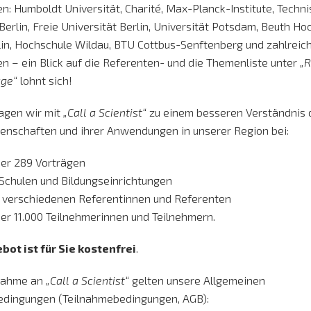
en: Humboldt Universität, Charité, Max-Planck-Institute, Techn
Berlin, Freie Universität Berlin, Universität Potsdam, Beuth Ho
lin, Hochschule Wildau, BTU Cottbus-Senftenberg und zahlreic
 – ein Blick auf die Referenten- und die Themenliste unter
„R
äge“
lohnt sich!
ragen wir mit
„Call a Scientist“
zu einem besseren Verständnis 
nschaften und ihrer Anwendungen in unserer Region bei:
her 289 Vorträgen
Schulen und Bildungseinrichtungen
0 verschiedenen Referentinnen und Referenten
er 11.000 Teilnehmerinnen und Teilnehmern.
bot ist für Sie kostenfrei
.
lnahme an
„Call a Scientist“
gelten unsere Allgemeinen
edingungen (Teilnahmebedingungen, AGB):