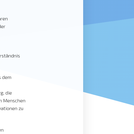
hren
der
rständnis
us dem
g, die
ten Menschen
vationen zu
en