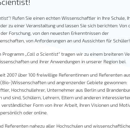
Scientist!
ntist“!
Rufen Sie einen echten Wissenschaftler in Ihre Schule, I
oder zu einer Veranstaltung und lassen Sie sich berichten: Von 
 der Forschung, von den neuesten Erkenntnissen der
nschaften, von Anforderungen an und Aussichten für Schüler!
em Programm
„Call a Scientist“
tragen wir zu einem breiteren Ve
issenschaften und ihrer Anwendungen in unserer Region bei.
eit 2007 über 100 freiwillige Referentinnen und Referenten a
r (Bio-)Wissenschaften und angrenzender Gebiete gewonnen:
tler, Hochschullehrer, Unternehmer aus Berlin und Brandenbur
n und sind, Schülern, Lehrern, Eltern und anderen interessier
n verständlicher Form von ihrer Arbeit, ihren Visionen und Moti
persönlich oder online.
nd Referenten nahezu aller Hochschulen und wissenschaftlich