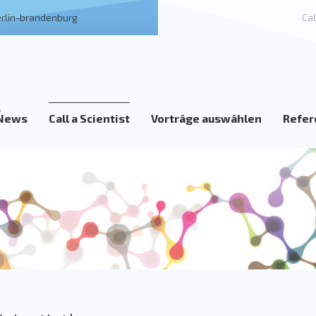
erlin-brandenburg
Cal
News
Call a Scientist
Vorträge auswählen
Refer